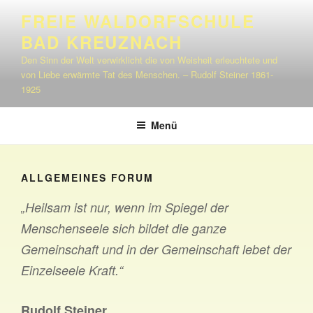
Zum
FREIE WALDORFSCHULE
Inhalt
BAD KREUZNACH
springen
Den Sinn der Welt verwirklicht die von Weisheit erleuchtete und
von Liebe erwärmte Tat des Menschen. – Rudolf Steiner 1861-
1925
Menü
ALLGEMEINES FORUM
„Heilsam ist nur, wenn im Spiegel der
Menschenseele sich bildet die ganze
Gemeinschaft und in der Gemeinschaft lebet der
Einzelseele Kraft.“
Rudolf Steiner