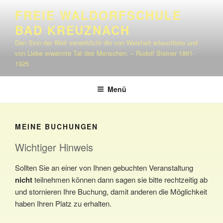
Zum
FREIE WALDORFSCHULE
Inhalt
BAD KREUZNACH
springen
Den Sinn der Welt verwirklicht die von Weisheit erleuchtete und
von Liebe erwärmte Tat des Menschen. – Rudolf Steiner 1861-
1925
Menü
MEINE BUCHUNGEN
Wichtiger Hinweis
Sollten Sie an einer von Ihnen gebuchten Veranstaltung
nicht
teilnehmen können dann sagen sie bitte rechtzeitig ab
und stornieren Ihre Buchung, damit anderen die Möglichkeit
haben Ihren Platz zu erhalten.