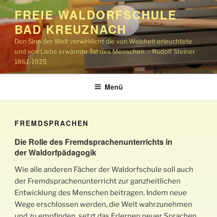
Zum
FREIE WALDORFSCHULE
Inhalt
BAD KREUZNACH
springen
Den Sinn der Welt verwirklicht die von Weisheit erleuchtete
und von Liebe erwärmte Tat des Menschen. – Rudolf Steiner
1861-1925
Menü
FREMDSPRACHEN
Die Rolle des Fremdsprachenunterrichts in
der Waldorfpädagogik
Wie alle anderen Fächer der Waldorfschule soll auch
der Fremdsprachenunterricht zur ganzheitlichen
Entwicklung des Menschen beitragen. Indem neue
Wege erschlossen werden, die Welt wahrzunehmen
und zu empfinden, setzt das Erlernen neuer Sprachen