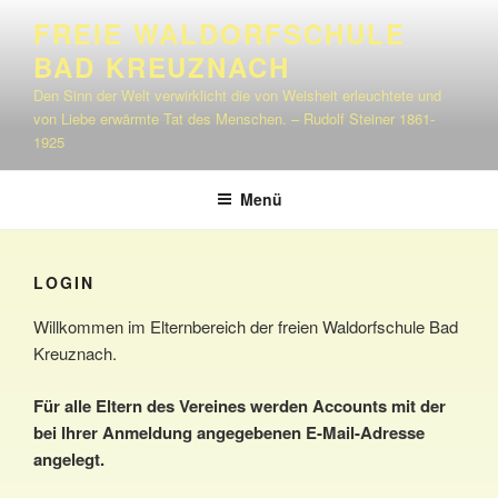
Zum
FREIE WALDORFSCHULE
Inhalt
BAD KREUZNACH
springen
Den Sinn der Welt verwirklicht die von Weisheit erleuchtete und
von Liebe erwärmte Tat des Menschen. – Rudolf Steiner 1861-
1925
Menü
LOGIN
Willkommen im Elternbereich der freien Waldorfschule Bad
Kreuznach.
Für alle Eltern des Vereines werden Accounts mit der
bei Ihrer Anmeldung angegebenen E-Mail-Adresse
angelegt.