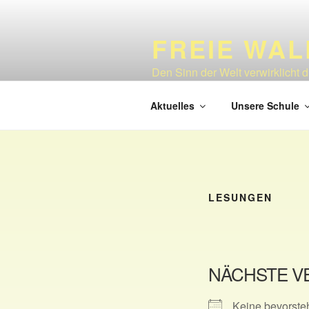
Zum
Inhalt
FREIE WA
springen
Den Sinn der Welt verwirklicht 
1925
Aktuelles
Unsere Schule
LESUNGEN
NÄCHSTE V
Keine bevorste