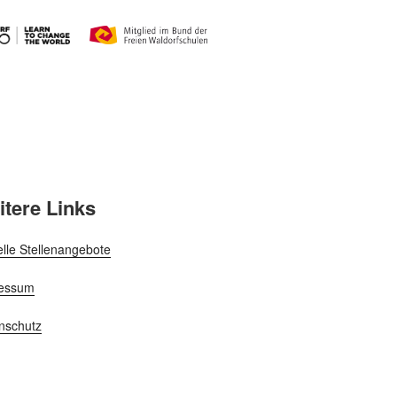
itere Links
elle Stellenangebote
essum
nschutz