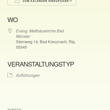
ZUM KALENDER HINZUFÜGEN
ICS herunterladen
Google Kalender
iCalendar
Office 365
Outlook Live
WO
Evang. Matthäuskirche Bad
Münster
Steinweg 14, Bad Kreuznach, Rlp,
55545
VERANSTALTUNGSTYP
Aufführungen
Beitragsnavigation
ZURÜCK