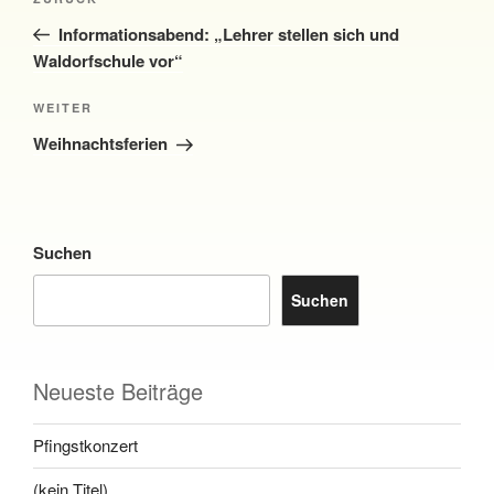
Vorheriger
Beitrag
Informationsabend: „Lehrer stellen sich und
Waldorfschule vor“
Nächster
WEITER
Beitrag
Weihnachtsferien
Suchen
Suchen
Neueste Beiträge
Pfingstkonzert
(kein Titel)