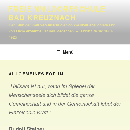
Zum
FREIE WALDORFSCHULE
Inhalt
BAD KREUZNACH
springen
Den Sinn der Welt verwirklicht die von Weisheit erleuchtete und
von Liebe erwärmte Tat des Menschen. – Rudolf Steiner 1861-
1925
Menü
ALLGEMEINES FORUM
„Heilsam ist nur, wenn im Spiegel der
Menschenseele sich bildet die ganze
Gemeinschaft und in der Gemeinschaft lebet der
Einzelseele Kraft.“
Rudolf Steiner