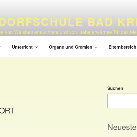
LDORFSCHULE BAD K
die von Weisheit erleuchtete und von Liebe erwärmte Tat des M
Unterricht
Organe und Gremien
Elternbereich
Suchen
ORT
Neueste