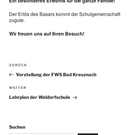
Ein besonderes Erlebnis für die ganze Familie!
Der Erlös des Basars kommt der Schulgemeinschaft
zugute.
Wir freuen uns auf Ihren Besuch!
Beitragsnavigation
Vorheriger
ZURÜCK
Beitrag
Vorstellung der FWS Bad Kreuznach
Nächster
WEITER
Beitrag
Lehrplan der Waldorfschule
Suchen