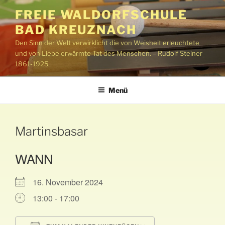
Zum
FREIE WALDORFSCHULE
Inhalt
BAD KREUZNACH
springen
Den Sinn der Welt verwirklicht die von Weisheit erleuchtete
und von Liebe erwärmte Tat des Menschen. – Rudolf Steiner
1861-1925
Menü
Martinsbasar
WANN
16. November 2024
13:00 - 17:00